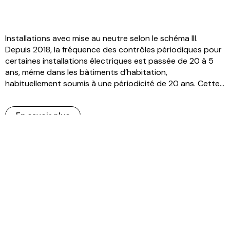
Installations avec mise au neutre selon le schéma III.
Depuis 2018, la fréquence des contrôles périodiques pour
certaines installations électriques est passée de 20 à 5
ans, même dans les bâtiments d’habitation,
habituellement soumis à une périodicité de 20 ans. Cette...
En savoir plus
Securelec VAUD SA
5, ch. du Suchet,
Case postale 297